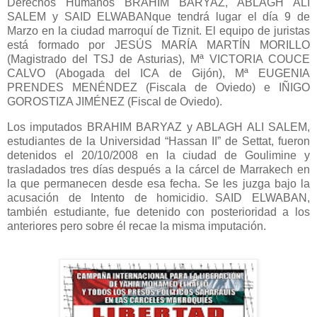
Derechos Humanos
BRAHIM BARYAZ,
ABLAGH ALI
SALEM
y
SAID ELWABAN
que tendrá lugar el día 9 de
Marzo en la ciudad marroquí de Tiznit.
El equipo de
juristas
está formado por JESÚS MARÍA MARTÍN MORILLO
(Magistrado del TSJ de Asturias)
,
Mª VICTORIA COUCE
CALVO (Abogada del ICA de Gijón
),
Mª EUGENIA
PRENDES MENÉNDEZ (Fiscala de Oviedo) e IÑIGO
GOROSTIZA JIMÉNEZ (Fiscal de Oviedo).
Los imputados BRAHIM BARYAZ y ABLAGH ALI SALEM,
estudiantes de la Universidad “Hassan II” de Settat, fueron
detenidos el 20/10/2008 en la ciudad de Goulimine y
trasladados tres días después a la cárcel de Marrakech en
la que permanecen desde esa fecha. Se les juzga bajo la
acusación de Intento de homicidio. SAID ELWABAN,
también estudiante, fue detenido con posterioridad a los
anteriores pero sobre él recae la misma imputación.