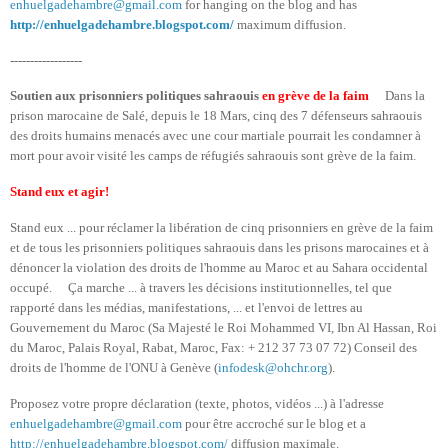
enhuelgadehambre@gmail.com
for hanging on the blog and has
http://enhuelgadehambre.blogspot.com/
maximum diffusion.
------------------
Soutien aux prisonniers politiques sahraouis
en grève de la faim
Dans la
prison marocaine de Salé, depuis le 18 Mars, cinq des 7 défenseurs sahraouis
des droits humains menacés avec une cour martiale pourrait les condamner à
mort pour avoir visité les camps de réfugiés sahraouis sont grève de la faim.
Stand eux et agir!
Stand eux ... pour réclamer la libération de cinq prisonniers en grève de la faim
et de tous les prisonniers politiques sahraouis dans les prisons marocaines et à
dénoncer la violation des droits de l'homme au Maroc et au Sahara occidental
occupé. Ça marche ... à travers les décisions institutionnelles, tel que
rapporté dans les médias, manifestations, ... et l'envoi de lettres au
Gouvernement du Maroc (Sa Majesté le Roi Mohammed VI, Ibn Al Hassan, Roi
du Maroc, Palais Royal, Rabat, Maroc, Fax: + 212 37 73 07 72) Conseil des
droits de l'homme de l'ONU à Genève (
infodesk@ohchr.org
).
Proposez votre propre déclaration (texte, photos, vidéos ...) à l'adresse
enhuelgadehambre@gmail.com
pour être accroché sur le blog et a
http://enhuelgadehambre.blogspot.com/
diffusion maximale.