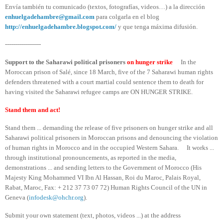
Envía también tu comunicado (textos, fotografías, videos…) a la dirección
enhuelgadehambre@gmail.com
para colgarla en el blog
http://enhuelgadehambre.blogspot.com/
y que tenga máxima difusión.
------------------
Support to the Saharawi political prisoners
on hunger strike
In the
Moroccan prison of Salé, since 18 March, five of the 7 Saharawi human rights
defenders threatened with a court martial could sentence them to death for
having visited the Saharawi refugee camps are ON HUNGER STRIKE.
Stand them and act!
Stand them ... demanding the release of five prisoners on hunger strike and all
Saharawi political prisoners in Moroccan prisons and denouncing the violation
of human rights in Morocco and in the occupied Western Sahara. It works ...
through institutional pronouncements, as reported in the media,
demonstrations ... and sending letters to the Government of Morocco (His
Majesty King Mohammed VI Ibn Al Hassan, Roi du Maroc, Palais Royal,
Rabat, Maroc, Fax: + 212 37 73 07 72) Human Rights Council of the UN in
Geneva (
infodesk@ohchr.org
).
Submit your own statement (text, photos, videos ...) at the address