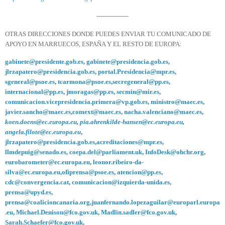
----------------
OTRAS DIRECCIONES DONDE PUEDES ENVIAR TU COMUNICADO DE
APOYO EN MARRUECOS, ESPAÑA Y EL RESTO DE EUROPA:
gabinete@presidente.gob.es
,
gabinete@presidencia.gob.es
,
jlrzapatero@presidencia.gob.es
,
portal.Presidencia@mpr.es
,
sgeneral@psoe.es
,
tcarmona@psoe.es
,
secregeneral@pp.es
,
internacional@pp.es
,
jmoragas@pp.es
,
secmin@mir.es
,
comunicacion.vicepresidencia.primera@vp.gob.es
,
ministro@maec.es
,
javier.sancho@maec.es
,
comext@maec.es
,
nacha.valenciano@maec.es
,
koen.doens@ec.europa.eu
,
pia.ahrenkilde-hansen@ec.europa.eu
,
angela.filote@ec.europa.eu
,
jlrzapatero@presidencia.gob.es
,
acreditaciones@mpr.es
,
llmdepuig@senado.es
,
coepa.del@parliament.uk
,
InfoDesk@ohchr.org
,
eurobarometer@ec.europa.eu
,
leonor.ribeiro-da-
silva@ec.europa.eu
,
ofiprensa@psoe.es
,
atencion@pp.es
,
cdc@convergencia.cat
,
comunicacion@izquierda-unida.es
,
prensa@upyd.es
,
prensa@coalicioncanaria.org
,
juanfernando.lopezaguilar@europarl.europa
.eu
,
Michael.Denison@fco.gov.uk
,
Madlin.sadler@fco.gov.uk
,
Sarah.Schaefer@fco.gov.uk
,