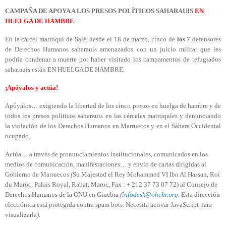
CAMPAÑA DE APOYA A LOS PRESOS POLÍTICOS SAHARAUIS
EN
HUELGA DE HAMBRE
En la cárcel marroquí de Salé, desde el 18 de marzo, cinco de
los 7
defensores
de Derechos Humanos saharauis amenazados con un juicio militar que les
podría condenar a muerte por haber visitado los campamentos de refugiados
saharauis están EN HUELGA DE HAMBRE.
¡Apóyalos y actúa!
Apóyalos… exigiendo la libertad de los cinco presos en huelga de hambre y de
todos los presos políticos saharauis en las cárceles marroquíes y denunciando
la violación de los Derechos Humanos en Marruecos y en el Sáhara Occidental
ocupado.
Actúa… a través de pronunciamientos institucionales, comunicados en los
medios de comunicación, manifestaciones… y envío de cartas dirigidas al
Gobierno de Marruecos
(
Su Majestad el Rey Mohammed VI Ibn Al Hassan, Roi
du Maroc, Palais Royal, Rabat, Maroc, Fax : + 212 37 73 07 72) al Consejo de
Derechos Humanos de la ONU en Ginebra
(
infodesk@ohchr.org
.
Esta dirección
electrónica está protegida contra spam bots. Necesita activar JavaScript para
visualizarla
)
.