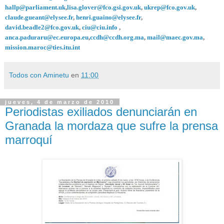
hallp@parliament.uk
,
lisa.glover@fco.gsi.gov.uk
,
ukrep@fco.gov.uk
,
claude.gueant@elysee.fr
,
henri.guaino@elysee.fr
,
david.beadle2@fco.gov.uk
,
ciu@ciu.info
,
anca.paduraru@ec.europa.eu
,
ccdh@ccdh.org.ma
,
mail@maec.gov.ma
,
mission.maroc@ties.itu.int
Todos con Aminetu
en
11:00
jueves, 4 de marzo de 2010
Periodistas exiliados denunciarán en
Granada la mordaza que sufre la prensa
marroquí