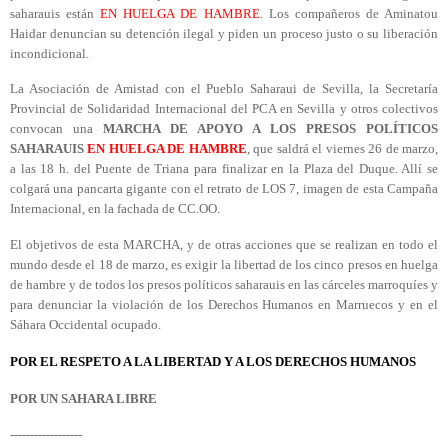
saharauis están
EN HUELGA DE HAMBRE
. Los compañeros de Aminatou
Haidar denuncian su detención ilegal y piden un proceso justo o su liberación
incondicional.
La Asociación de Amistad con el Pueblo Saharaui de Sevilla, la Secretaría
Provincial de Solidaridad Internacional del PCA en Sevilla y otros colectivos
convocan una
MARCHA DE APOYO A LOS PRESOS POLÍTICOS
SAHARAUIS
EN HUELGA DE HAMBRE
, que saldrá el viernes 26 de marzo,
a las 18 h. del Puente de Triana para finalizar en la Plaza del Duque. Allí se
colgará una pancarta gigante con el retrato de LOS 7, imagen de esta Campaña
Internacional, en la fachada de CC.OO.
El objetivos de esta MARCHA, y de otras acciones que se realizan en todo el
mundo desde el 18 de marzo, es exigir la libertad de los cinco presos en huelga
de hambre y de todos los presos políticos saharauis en las cárceles marroquíes y
para denunciar la violación de los Derechos Humanos en Marruecos y en el
Sáhara Occidental ocupado.
POR EL RESPETO A LA LIBERTAD Y A LOS DERECHOS HUMANOS
POR UN SAHARA LIBRE
------------------